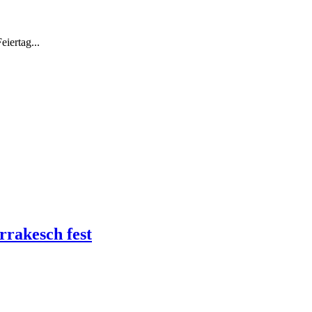
eiertag
...
rakesch fest