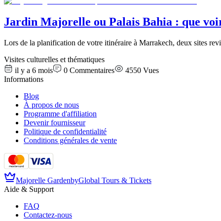
Jardin Majorelle ou Palais Bahia : que vo
Lors de la planification de votre itinéraire à Marrakech, deux sites revi
Visites culturelles et thématiques
il y a 6 mois
0
Commentaires
4550
Vues
Informations
Blog
À propos de nous
Programme d'affiliation
Devenir fournisseur
Politique de confidentialité
Conditions générales de vente
Majorelle Garden
by
Global Tours & Tickets
Aide & Support
FAQ
Contactez-nous