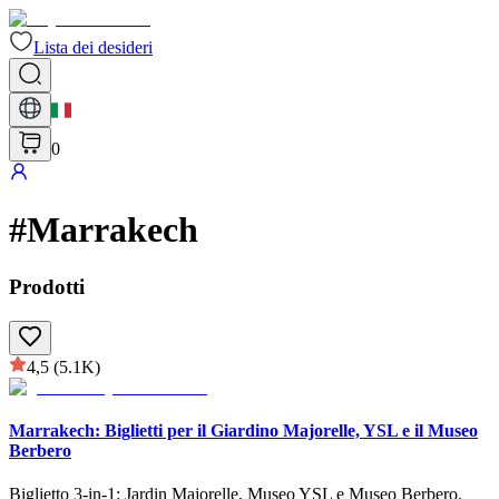
Lista dei desideri
0
#
Marrakech
Prodotti
4,5
(5.1K)
Marrakech: Biglietti per il Giardino Majorelle, YSL e il Museo
Berbero
Biglietto 3-in-1: Jardin Majorelle, Museo YSL e Museo Berbero.