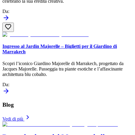
celebrano la sua eredità creativa.
Da
:
Ingresso al Jardin Majorelle – Biglietti per il Giardino di
Marrakech
Scopri l’iconico Giardino Majorelle di Marrakech, progettato da
Jacques Majorelle. Passeggia tra piante esotiche e l’affascinante
architettura blu cobalto.
Da
:
Blog
Vedi di più