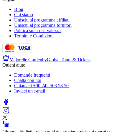
Blog
Chi siamo
Unisciti al programma affiliati
Unisciti al programma fornitori
Politica sulla riservatezza
Termini e Condizioni
Majorelle Garden
by
Global Tours & Tickets
Ottieni aiuto
Domande frequenti
Chatta con noi
Chiamaci
+90 242 503 58 50
Inviaci un'e-mail
“
Prenota biglietti, visite guidate, crociere, visite ai musei ed